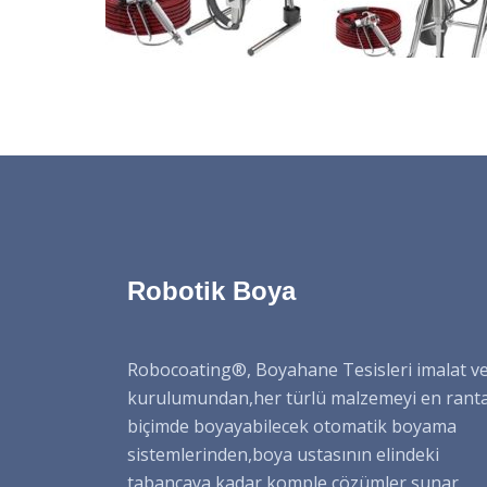
Robotik Boya
Robocoating®, Boyahane Tesisleri imalat v
kurulumundan,her türlü malzemeyi en rant
biçimde boyayabilecek otomatik boyama
sistemlerinden,boya ustasının elindeki
tabancaya kadar komple çözümler sunar.