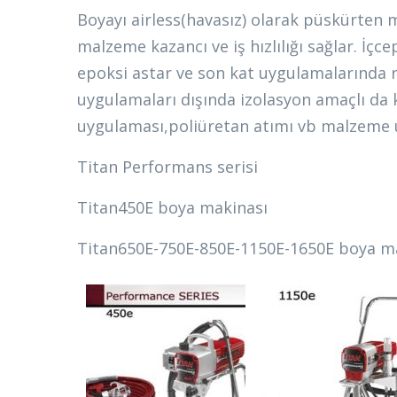
Boyayı airless(havasız) olarak püskürten 
malzeme kazancı ve iş hızlılığı sağlar. İçc
epoksi astar ve son kat uygulamalarında r
uygulamaları dışında izolasyon amaçlı da k
uygulaması,poliüretan atımı vb malzeme 
Titan Performans serisi
Titan450E boya makinası
Titan650E-750E-850E-1150E-1650E boya ma