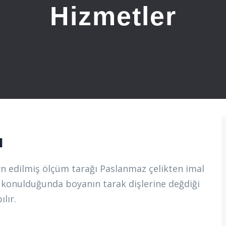
Hizmetler
ı
ayn edilmiş ölçüm tarağı Paslanmaz çelikten imal
e konulduğunda boyanın tarak dişlerine değdiği
lır.